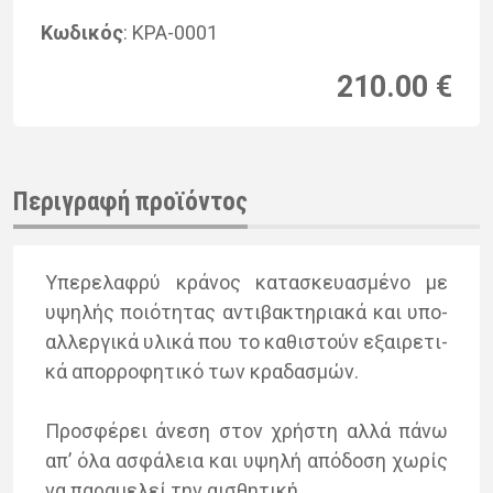
Κωδικός
: KPA-0001
210.00 €
Περιγραφή προϊόντος
Υπε­ρε­λα­φρύ κρά­νος κα­τα­σκευα­σμέ­νο με
υψη­λής ποιό­τη­τας αντι­βα­κτη­ρια­κά και υπο­
αλ­λερ­γι­κά υλι­κά που το κα­θι­στούν εξαι­ρε­τι­
κά απορ­ρο­φη­τι­κό των κρα­δα­σμών.
Προ­σφέ­ρει άνε­ση στον χρή­στη αλλά πάνω
απʼ όλα ασφά­λεια και υψη­λή από­δο­ση χω­ρίς
να πα­ρα­με­λεί την αι­σθη­τι­κή.