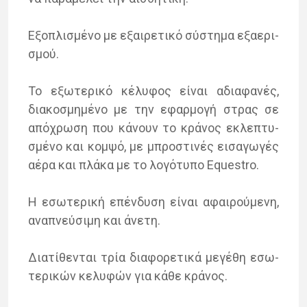
Εξο­πλι­σμέ­νο με εξαι­ρε­τι­κό σύ­στη­μα εξα­ε­ρι­
σμού.
Το εξω­τε­ρι­κό κέ­λυ­φος εί­ναι αδια­φα­νές,
δια­κο­σμη­μέ­νο με την εφαρ­μο­γή στρας σε
από­χρω­ση που κά­νουν το κρά­νος εκλε­πτυ­
σμέ­νο και κομ­ψό, με μπρο­στι­νές ει­σα­γω­γές
αέρα και πλά­κα με το λο­γό­τυ­πο Equestro.
Η εσω­τε­ρι­κή επέν­δυ­ση εί­ναι αφαι­ρού­με­νη,
ανα­πνεύ­σι­μη και άνε­τη.
Δια­τί­θε­νται τρία δια­φο­ρε­τι­κά με­γέ­θη εσω­
τε­ρι­κών κε­λυ­φών για κάθε κρά­νος.