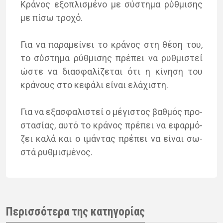
Κρά­νος εξο­πλι­σμέ­νο με σύ­στη­μα ρύθ­μι­σης
με πίσω τρο­χό.
Για να πα­ρα­μεί­νει το κρά­νος στη θέση του,
το σύ­στη­μα ρύθ­μι­σης πρέ­πει να ρυθ­μι­στεί
ώστε να δια­σφα­λί­ζε­ται ότι η κί­νη­ση του
κρά­νους στο κε­φά­λι εί­ναι ελά­χι­στη.
Για να εξα­σφα­λι­στεί ο μέ­γι­στος βαθ­μός προ­
στα­σί­ας, αυτό το κρά­νος πρέ­πει να εφαρ­μό­
ζει καλά και ο ιμά­ντας πρέ­πει να εί­ναι σω­
στά ρυθ­μι­σμέ­νος.
Περισσότερα της κατηγορίας