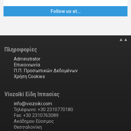
Follow us at…
▲▲
Πληροφορίες
Adminstrator
Επικοινωνία
Π.Π. Προσωπικών Δεδομένων
Χρήση Cookies
Viozoiki Είδη Ιππασίας
ofni
@
ikiozoiv
.
moc
Τηλέφωνο: +30 2310770180
Fax: +30 2310763089
Ακάδημου Εύοσμος
Θεσσαλονίκη