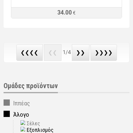
34.00
€
1/4
❮❮❮❮
❮❮
❯❯
❯❯❯❯
Ομάδες προϊόντων
Ιππέας
Άλογο
Σέλες
Εξοπλισμός