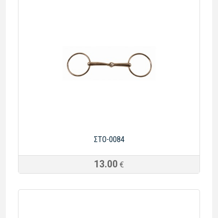
ΣΤΟ-0084
13.00
€