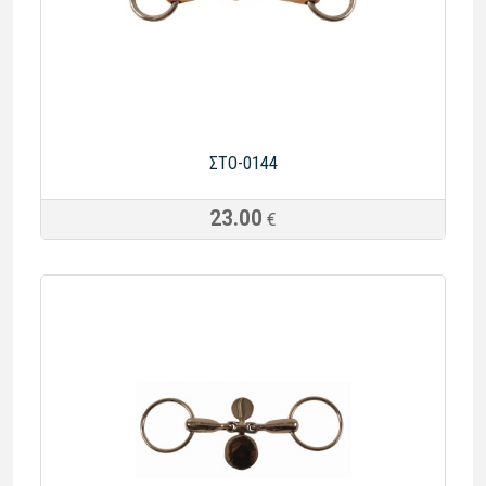
ΣTO-0144
23.00
€