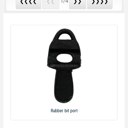
1/4
❮❮❮❮
❮❮
❯❯
❯❯❯❯
Rubber bit port