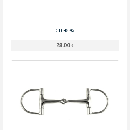
ΣTO-0095
28.00
€