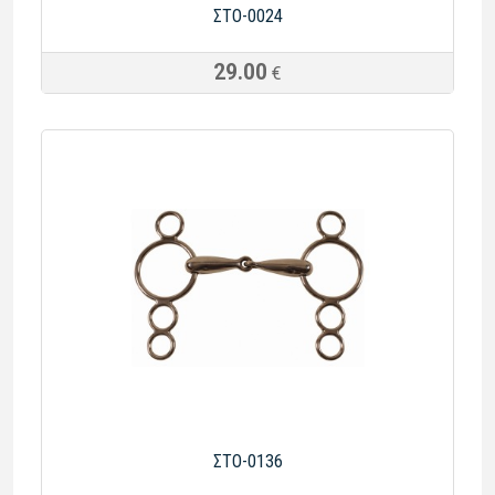
ΣΤΟ-0024
29.00
€
ΣTO-0136