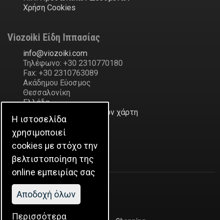
Χρήση Cookies
Viozoiki Είδη Ιππασίας
ofni
@
ikiozoiv
.
moc
Τηλέφωνο: +30 2310770180
Fax: +30 2310763089
Ακάδημου Εύοσμος
Θεσσαλονίκη
Ελλάδα
Δείξε την διεύθυνση στον χάρτη
Η ιστοσελίδα
χρησιμοποιεί
Η Εταιρεία
cookies με στόχο την
Ιστορικό
βελτιστοποίηση της
online εμπειρίας σας
Aποδοχή όλων
Περισσότερα