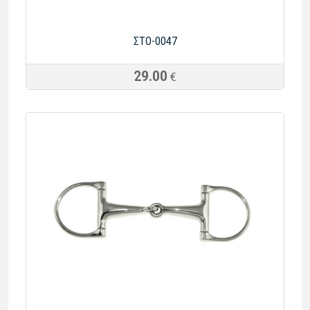
ΣΤΟ-0047
29.00
€