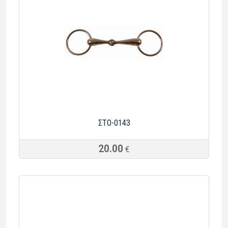
ΣTO-0143
20.00
€