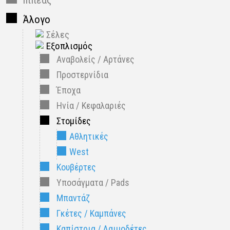
Άλογο
Σέλες
Εξοπλισμός
Αναβολείς / Αρτάνες
Προστερνίδια
Έποχα
Ηνία / Κεφαλαριές
Στομίδες
Αθλητικές
West
Κουβέρτες
Υποσάγματα / Pads
Μπαντάζ
Γκέτες / Καμπάνες
Καπίστρια / Λαιμοδέτες