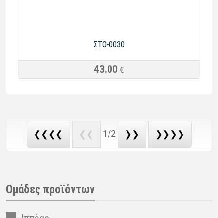
ΣTO-0030
43.00
€
1/2
❮❮❮❮
❮❮
❯❯
❯❯❯❯
Ομάδες προϊόντων
Ιππέας