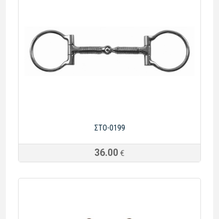
ΣTO-0199
36.00
€