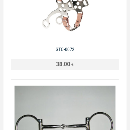
STO-0072
38.00
€