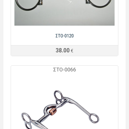
ΣΤΟ-0120
38.00
€
ΣTO-0066