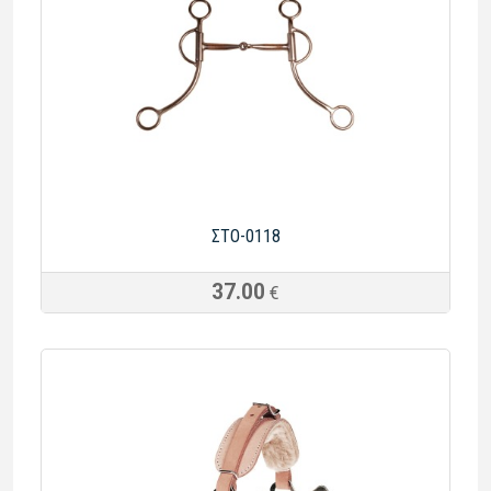
ΣΤΟ-0118
37.00
€