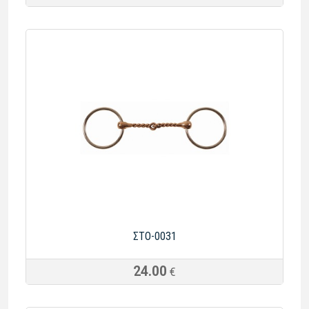
ΣTO-0031
24.00
€