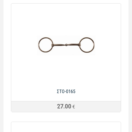
ΣTO-0165
27.00
€