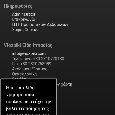
Πληροφορίες
Adminstrator
Επικοινωνία
Π.Π. Προσωπικών Δεδομένων
Χρήση Cookies
Viozoiki Είδη Ιππασίας
ofni
@
ikiozoiv
.
moc
Τηλέφωνο: +30 2310770180
Fax: +30 2310763089
Ακάδημου Εύοσμος
Θεσσαλονίκη
Ελλάδα
Δείξε την διεύθυνση στον χάρτη
Η ιστοσελίδα
χρησιμοποιεί
Η Εταιρεία
cookies με στόχο την
Ιστορικό
βελτιστοποίηση της