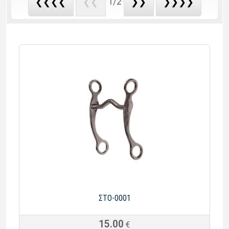
1/2
❮❮❮❮
❮❮
❯❯
❯❯❯❯
ΣΤΟ-0001
15.00
€