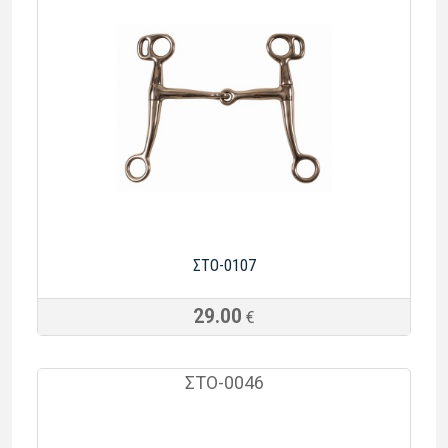
ΣΤΟ-0107
29.00
€
ΣΤΟ-0046