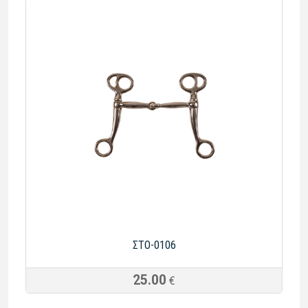
ΣΤΟ-0106
25.00
€