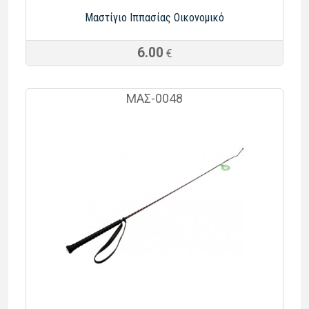
Μαστί­γιο Ιπ­πα­σί­ας Οικονομικό
6.00
€
ΜΑΣ-0048