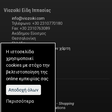
Viozoiki Είδη Ιππασίας
ofni
@
ikiozoiv
.
moc
Τηλέφωνο: +30 2310770180
Fax: +30 2310763089
Ακάδημου Εύοσμος
Θεσσαλονίκη
Ελλάδα
Δείξε την διεύθυνση στον χάρτη
Η ιστοσελίδα
χρησιμοποιεί
Η Εταιρεία
cookies με στόχο την
βελτιστοποίηση της
Ιστορικό
online εμπειρίας σας
Aποδοχή όλων
Περισσότερα
Application: Business Sphere -
Shopping
Developed by:
2easy web applications