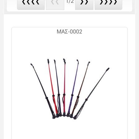
1/2
❮❮❮❮
❮❮
❯❯
❯❯❯❯
ΜΑΣ-0002