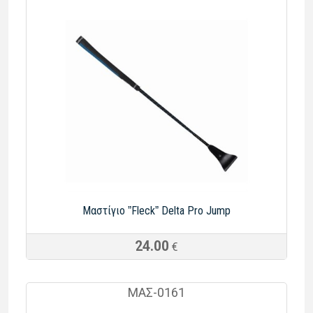
Μαστίγιο ˮFleckˮ Delta Pro Jump
24.00
€
ΜΑΣ-0161