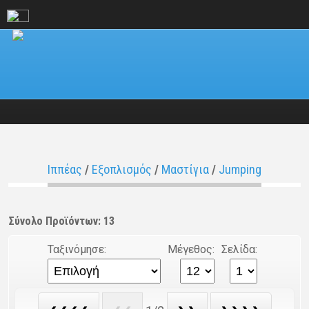
Ιππέας
/
Εξοπλισμός
/
Μαστίγια
/
Jumping
Σύνολο Προϊόντων: 13
Ταξινόμησε:
Μέγεθος:
Σελίδα: