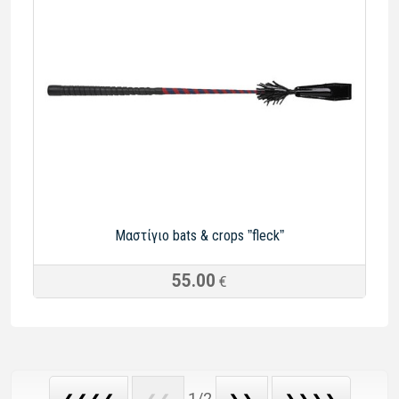
Μαστίγιο bats & crops ˮfleckˮ
55.00
€
1/2