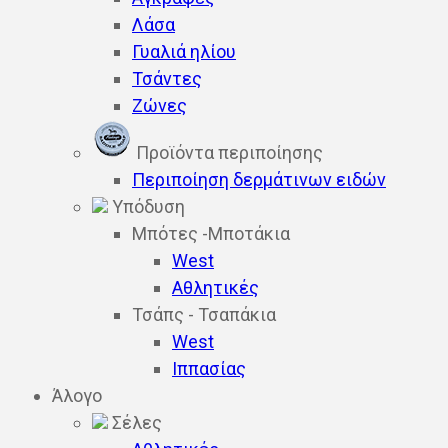
Λάσα
Γυαλιά ηλίου
Τσάντες
Ζώνες
Προϊόντα περιποίησης
Περιποίηση δερμάτινων ειδών
Υπόδυση
Μπότες -Μποτάκια
West
Αθλητικές
Τσάπς - Τσαπάκια
West
Ιππασίας
Άλογο
Σέλες