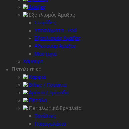
Άμαξες
Εξοπλισμός Άμαξας
Στομίδες
Υποσάγματα - Pad
Εξοπλισμός Άμαξας
Αξεσουάρ Άμαξας
Μαστίγια
Χάμουρα
Πεταλωτικά
Καρφιά
Βίδες / Πυράκια
Αμόνια / Τρίποδα
Πέταλα
Πεταλωτικά Εργαλεία
Τανάλιες
Παπαγαλάκια