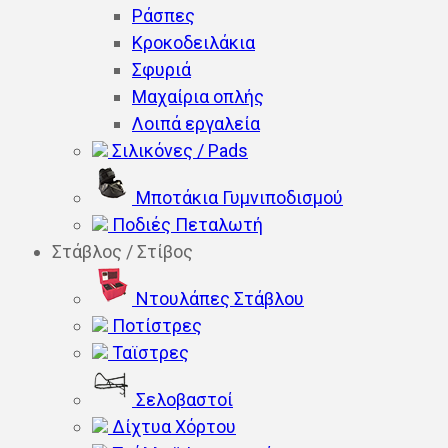
Ράσπες
Κροκοδειλάκια
Σφυριά
Μαχαίρια οπλής
Λοιπά εργαλεία
Σιλικόνες / Pads
Μποτάκια Γυμνιποδισμού
Ποδιές Πεταλωτή
Στάβλος / Στίβος
Ντουλάπες Στάβλου
Ποτίστρες
Ταϊστρες
Σελοβαστοί
Δίχτυα Χόρτου