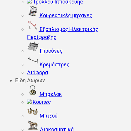
Τρόλλεϋ Ιπποσκευής
Κουρευτικές μηχανές
Εξοπλισμός Ηλεκτρικής
Περίφραξης
Πιρούνες
Κρεμάστρες
Διάφορα
Είδη Δώρων
Μπρελόκ
Κούπες
Μπιζού
Διακοσμητικά