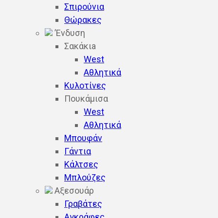
Σπιρούνια
Θώρακες
’Ενδυση
Σακάκιa
West
Αθλητικά
Κυλοτίνες
Πουκάμισα
West
Aθλητικά
Μπουφάν
Γάντια
Κάλτσες
Μπλούζες
Αξεσουάρ
Γραβάτες
Αγκράφες