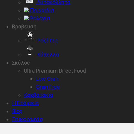
Αυτοκόλλητα
Παιχνιδια
Ρολόγια
Βράβευση
Ροζέτες
Κύπελλα
Σκύλος
Ultra Premium Direct Food
Low Grain
Grain Free
Κρεβατάκια
Η Εταιρεία
Blog
Επικοινωνία