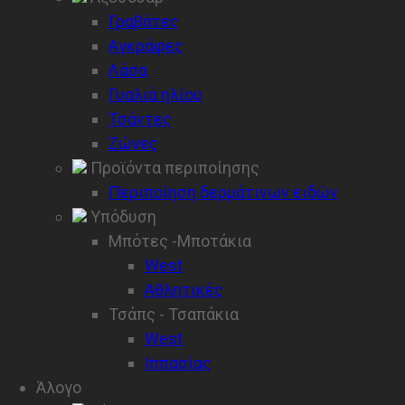
Γραβάτες
Αγκράφες
Λάσα
Γυαλιά ηλίου
Τσάντες
Ζώνες
Προϊόντα περιποίησης
Περιποίηση δερμάτινων ειδών
Υπόδυση
Μπότες -Μποτάκια
West
Αθλητικές
Τσάπς - Τσαπάκια
West
Ιππασίας
Άλογο