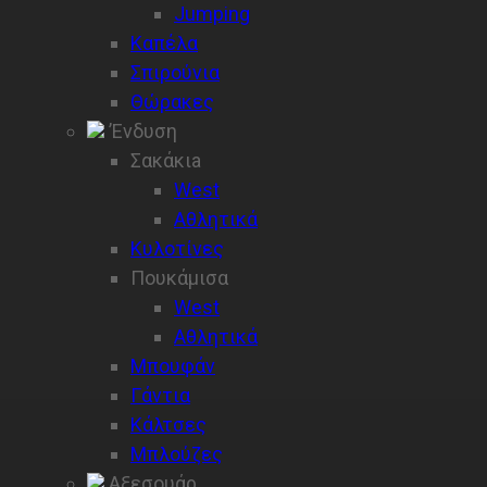
Jumping
Καπέλα
Σπιρούνια
Θώρακες
’Ενδυση
Σακάκιa
West
Αθλητικά
Κυλοτίνες
Πουκάμισα
West
Aθλητικά
Μπουφάν
Γάντια
Κάλτσες
Μπλούζες
Αξεσουάρ