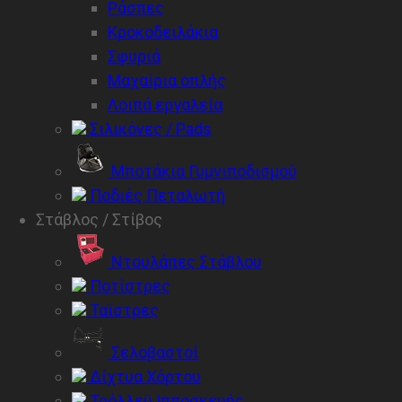
Ράσπες
Κροκοδειλάκια
Σφυριά
Μαχαίρια οπλής
Λοιπά εργαλεία
Σιλικόνες / Pads
Μποτάκια Γυμνιποδισμού
Ποδιές Πεταλωτή
Στάβλος / Στίβος
Ντουλάπες Στάβλου
Ποτίστρες
Ταϊστρες
Σελοβαστοί
Δίχτυα Χόρτου
Τρόλλεϋ Ιπποσκευής