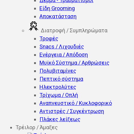
Δέρμα - Τραυματισμοί
Είδη Grooming
Αποκατάσταση
Διατροφή / Συμπληρώματα
Τροφές
Snacs / Λιχουδιές
Ενέργεια / Απόδοση
Μυϊκό Σύστημα / Αρθρώσεις
Πολυβιταμίνες
Πεπτικό σύστημα
Ηλεκτρολύτες
Τρίχωμα / Οπλή
Αναπνευστικό / Κυκλοφορικό
Αντιστρές / Συγκέντρωση
Πλάκες λείξεως
Τρέιλορ / Άμαξες