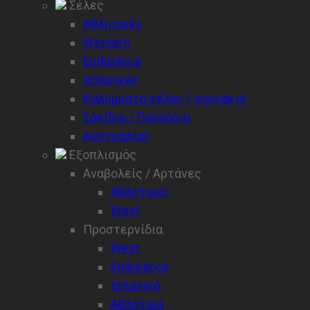
Σέλες
Αθλητικές
Western
Endurance
Ισπανικές
Καλύμματα σέλας / γουνάκια
Σακίδια / Παγούρια
Αυστραλίας
Εξοπλισμός
Αναβολείς / Αρτάνες
Αθλητικοί
West
Προστερνίδια
West
Endurance
Ισπανικά
Αθλητικά