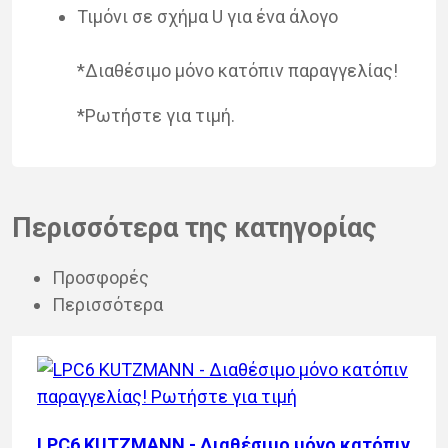
Τιμόνι σε σχήμα U για ένα άλογο
*Δια­θέ­σι­μο μόνο κα­τό­πιν πα­ραγ­γε­λί­ας!
*Ρωτήστε για τιμή.
Περισσότερα της κατηγορίας
Προσφορές
Περισσότερα
LPC6 KUTZMANN - Διαθέσιμο μόνο κατόπιν