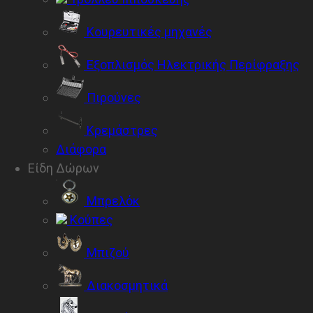
Κουρευτικές μηχανές
Εξοπλισμός Ηλεκτρικής Περίφραξης
Πιρούνες
Κρεμάστρες
Διάφορα
Είδη Δώρων
Μπρελόκ
Κούπες
Μπιζού
Διακοσμητικά