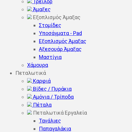
Τρέιλορ
Άμαξες
Εξοπλισμός Άμαξας
Στομίδες
Υποσάγματα - Pad
Εξοπλισμός Άμαξας
Αξεσουάρ Άμαξας
Μαστίγια
Χάμουρα
Πεταλωτικά
Καρφιά
Βίδες / Πυράκια
Αμόνια / Τρίποδα
Πέταλα
Πεταλωτικά Εργαλεία
Τανάλιες
Παπαγαλάκια