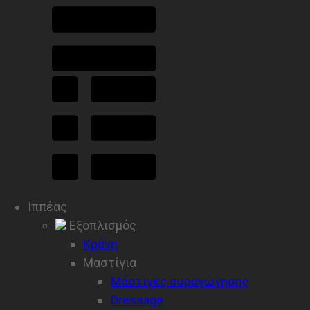
Ιππέας
Εξοπλισμός
Κράνη
Μαστίγια
Μάστιγες συραγώγησης
Dressage