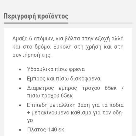
Περιγραφή προϊόντος
Αμαξα 6 ατό­μων, για βόλ­τα στην εξο­χή αλλά
και στο δρό­μο. Εύκο­λη στη χρή­ση και στη
συ­ντή­ρη­σή της.
Υδραυ­λι­κα πίσω φρε­να
Εμπρος και πίσω δι­σκό­φρε­να.
Δια­με­τρος εμπρος τρο­χου 65εκ /
πισω τρο­χου 65εκ
Επι­πε­δη με­ταλ­λι­κη βαση για τα πο­δια
+ με­τα­κι­νου­με­νο κα­θι­σμα για τον οδη­
γο
Πλα­τος-140 εκ