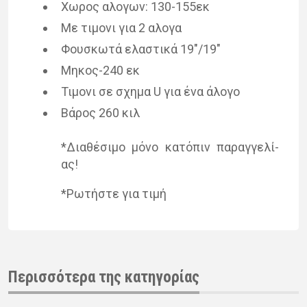
Χωρος αλο­γων: 130-155εκ
Με τι­μο­νι για 2 αλο­γα
Φου­σκω­τά ελα­στι­κά 19"/​19"
Μηκος-240 εκ
Τιμο­νι σε σχη­μα U για ένα άλο­γο
Βάρος 260 κιλ
*Δια­θέ­σι­μο μόνο κα­τό­πιν πα­ραγ­γε­λί­
ας!
*Ρωτή­στε για τιμή
Περισσότερα της κατηγορίας