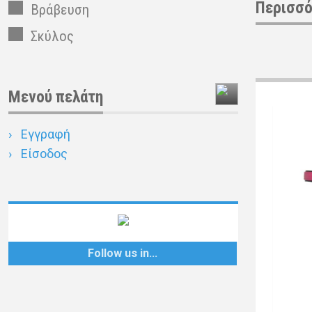
Περισσό
Βράβευση
Σκύλος
Μενού πελάτη
Εγγραφή
Είσοδος
Follow
us
in...