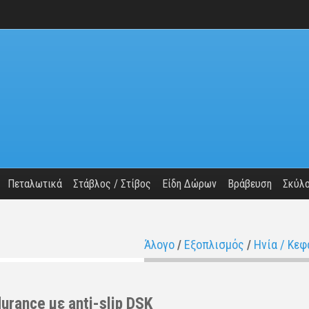
Πεταλωτικά
Στάβλος / Στίβος
Είδη Δώρων
Βράβευση
Σκύλ
Άλογο
/
Εξοπλισμός
/
Ηνία / Κεφ
urance με anti-slip DSK