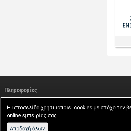
EN
Πληροφορίες
Adminstrator
Επικοινωνία
Η ιστοσελίδα χρησιμοποιεί cookies με στόχο την 
Π.Π. Προσωπικών Δεδομένων
online εμπειρίας σας
Χρήση Cookies
Aποδοχή όλων