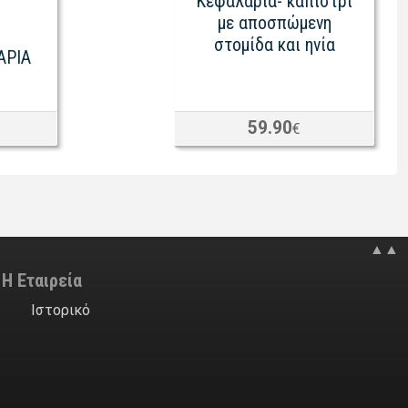
Κεφαλαριά- καπίστρι
με αποσπώμενη
στομίδα και ηνία
APIA
59.90
€
▲▲
Η Εταιρεία
Ιστορικό