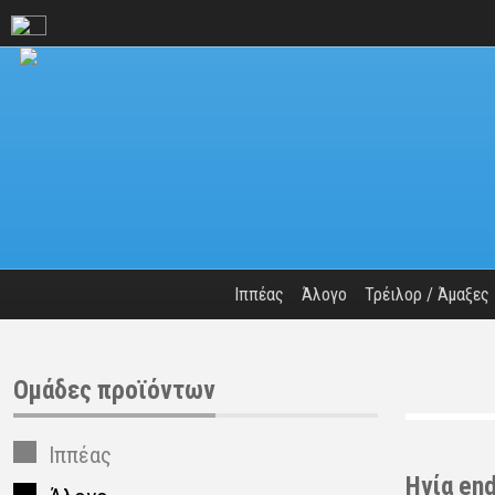
Ιππέας
Άλογο
Τρέιλορ / Άμαξες
Ομάδες προϊόντων
Ιππέας
Ηνία end