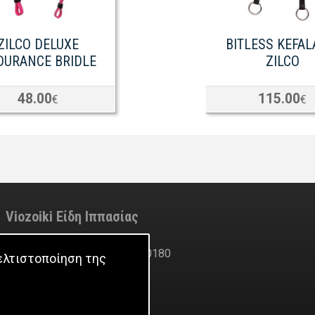
ZILCO DELUXE
BITLESS KEFAL
DURANCE BRIDLE
ZILCO
48.00
115.00
€
€
Viozoiki Είδη Ιππασίας
ofni
@
ikiozoiv
.
moc
Τηλέφωνο: +30 2310770180
βελτιστοποίηση της
Fax: +30 2310763089
Ακάδημου Εύοσμος
Θεσσαλονίκη
Ελλάδα