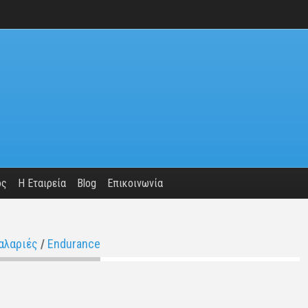
ος
Η Εταιρεία
Blog
Επικοινωνία
αλαριές
/
Endurance