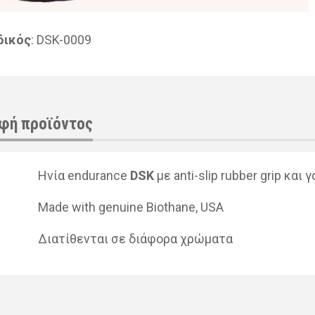
δικός
: DSK-0009
φή προϊόντος
Ηνία endurance
DSK
με anti-slip rubber grip και γ
Made with genuine Biothane, USA
Δια­τί­θε­νται σε διά­φο­ρα χρώ­μα­τα