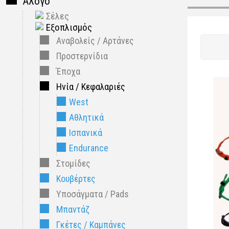
Άλογο
Σέλες
Εξοπλισμός
Αναβολείς / Αρτάνες
Προστερνίδια
Έποχα
Ηνία / Κεφαλαριές
West
Aθλητικά
Ισπανικά
Endurance
Στομίδες
Κουβέρτες
Υποσάγματα / Pads
Μπαντάζ
Γκέτες / Καμπάνες