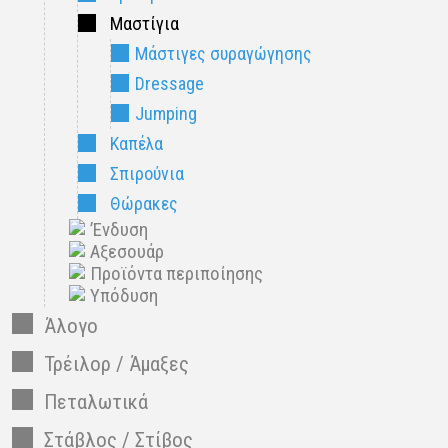
Μαστίγια
Μάστιγες συραγώγησης
Dressage
Jumping
Καπέλα
Σπιρούνια
Θώρακες
’Ενδυση
Αξεσουάρ
Προϊόντα περιποίησης
Υπόδυση
Άλογο
Τρέιλορ / Άμαξες
Πεταλωτικά
Στάβλος / Στίβος