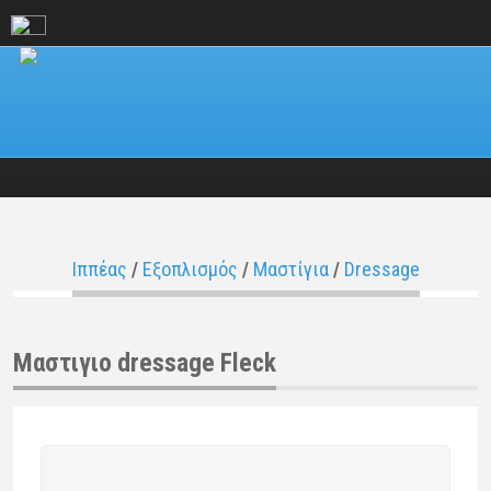
Ιππέας
/
Εξοπλισμός
/
Μαστίγια
/
Dressage
Μαστιγιο dressage Fleck