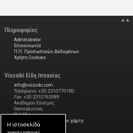
▲▲
Πληροφορίες
Adminstrator
Επικοινωνία
Π.Π. Προσωπικών Δεδομένων
Χρήση Cookies
Viozoiki Είδη Ιππασίας
ofni
@
ikiozoiv
.
moc
Τηλέφωνο: +30 2310770180
Fax: +30 2310763089
Ακάδημου Εύοσμος
Θεσσαλονίκη
Ελλάδα
Δείξε την διεύθυνση στον χάρτη
Η ιστοσελίδα
χρησιμοποιεί