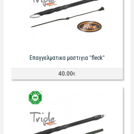
Eπαγγελματικα μαστιγια ˮfleckˮ
40.00
€