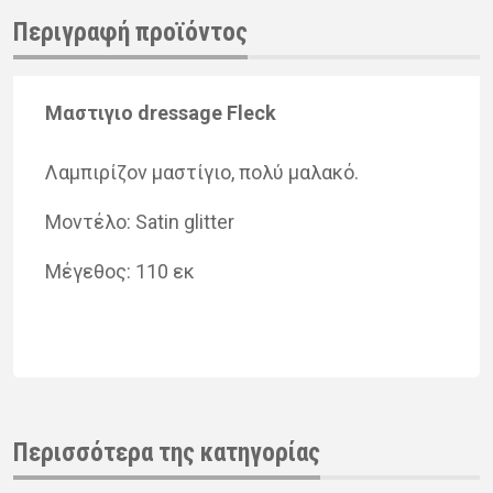
Περιγραφή προϊόντος
Μαστι­γιο dressage Fleck
Λαμπι­ρί­ζον μα­στί­γιο, πολύ μα­λα­κό.
Μοντέ­λο:
Satin
glitter
Μέγε­θος: 110 εκ
Περισσότερα της κατηγορίας