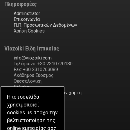
Πληροφορίες
Adminstrator
Επικοινωνία
Π.Π. Προσωπικών Δεδομένων
Χρήση Cookies
Viozoiki Είδη Ιππασίας
ofni
@
ikiozoiv
.
moc
Τηλέφωνο: +30 2310770180
Fax: +30 2310763089
Ακάδημου Εύοσμος
Θεσσαλονίκη
Ελλάδα
Δείξε την διεύθυνση στον χάρτη
Η ιστοσελίδα
χρησιμοποιεί
Η Εταιρεία
cookies με στόχο την
Ιστορικό
βελτιστοποίηση της
online εμπειρίας σας