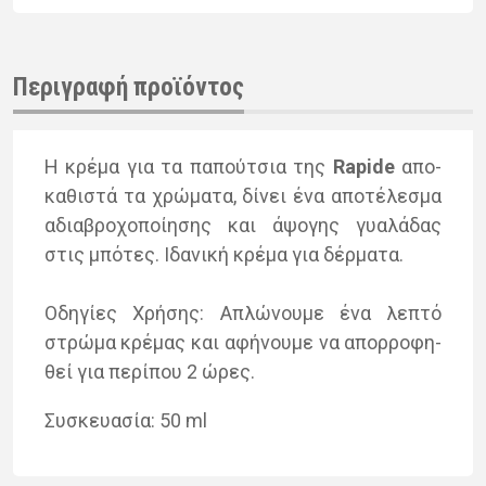
Περιγραφή προϊόντος
H κρέ­μα για τα πα­πού­τσια της
Rapide
απο­
κα­θι­στά τα χρώ­μα­τα, δί­νει ένα απο­τέ­λε­σμα
αδια­βρο­χο­ποί­η­σης και άψο­γης γυα­λά­δας
στις μπό­τες. Ιδα­νι­κή κρέ­μα για δέρ­μα­τα.
Οδη­γί­ες Χρή­σης: Απλώ­νου­με ένα λε­πτό
στρώ­μα κρέ­μας και αφή­νου­με να απορ­ρο­φη­
θεί για πε­ρί­που 2 ώρες.
Συσκευα­σία: 50 ml