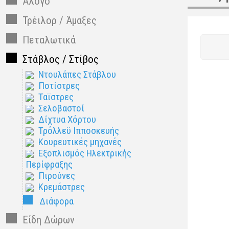
Άλογο
Τρέιλορ / Άμαξες
Πεταλωτικά
Στάβλος / Στίβος
Ντουλάπες Στάβλου
Ποτίστρες
Ταϊστρες
Σελοβαστοί
Δίχτυα Χόρτου
Τρόλλεϋ Ιπποσκευής
Κουρευτικές μηχανές
Εξοπλισμός Ηλεκτρικής
Περίφραξης
Πιρούνες
Κρεμάστρες
Διάφορα
Είδη Δώρων