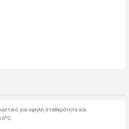
α­στι­κό για υψη­λή στα­θε­ρό­τη­τα και
ο
ο 0
C.