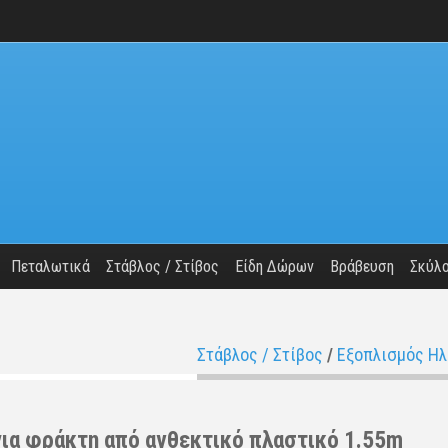
Πεταλωτικά
Στάβλος / Στίβος
Είδη Δώρων
Βράβευση
Σκύλ
Στάβλος / Στίβος
/
Εξοπλισμός Ηλ
για φρά­κτη από αν­θε­κτι­κό πλα­στι­κό 1.55m