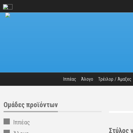
Ιππέας
Άλογο
Τρέιλορ / Άμαξες
Ομάδες προϊόντων
Ιππέας
Στύ­λος 