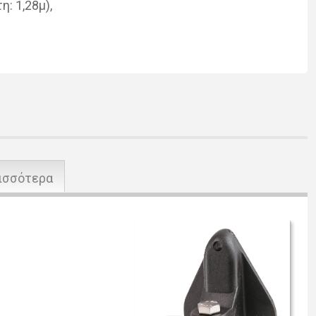
η: 1,28μ),
ισσότερα