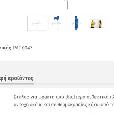
δικός
: PAT-0047
φή προϊόντος
Στύ­λος για φρά­κτη από ιδιαί­τε­ρα αν­θε­κτι­κό πλ
αντο­χή ακό­μα και σε θερ­μο­κρα­σί­ες κάτω από τ