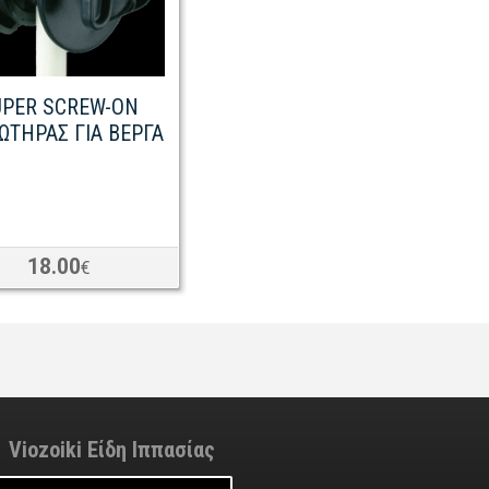
UPER SCREW-ON
ΤΗΡΑΣ ΓΙΑ ΒΕΡΓΑ
18.00
€
Viozoiki Είδη Ιππασίας
ofni
@
ikiozoiv
.
moc