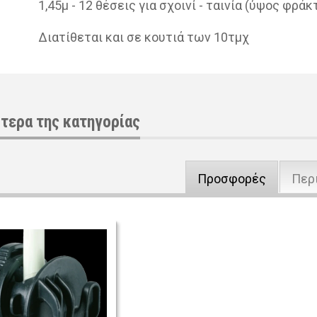
1,45μ - 12 θέ­σεις για σχοι­νί - ται­νία (ύψος φρά­κτ
Δια­τί­θε­ται και σε κου­τιά των 10τμχ
τερα της κατηγορίας
Προσφορές
Περ