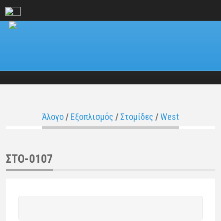
Άλογο
/
Εξοπλισμός
/
Στομίδες
/
West
ΣΤΟ-0107