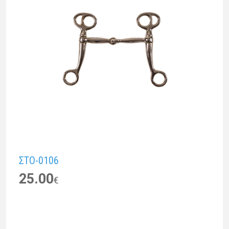
ΣΤΟ-0106
25.00
€