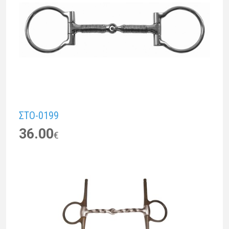
ΣTO-0199
36.00
€