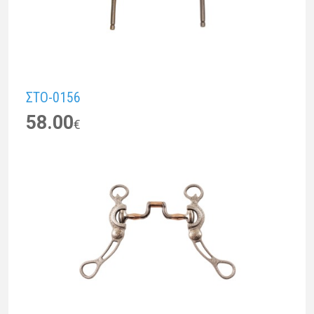
ΣTO-0156
58.00
€