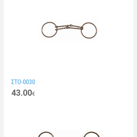
ΣTO-0030
43.00
€