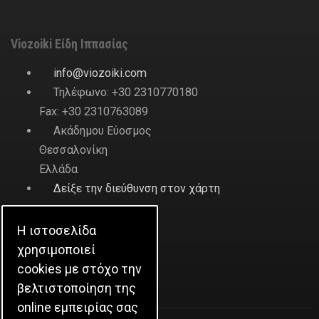
Viozoiki Είδη Ιππασίας
ofni
@
ikiozoiv
.
moc
Τηλέφωνο: +30 2310770180
Fax: +30 2310763089
Ακάδημου Εύοσμος
Θεσσαλονίκη
Ελλάδα
Δείξε την διεύθυνση στον χάρτη
Η ιστοσελίδα
Η Εταιρεία
χρησιμοποιεί
cookies με στόχο την
Ιστορικό
βελτιστοποίηση της
online εμπειρίας σας