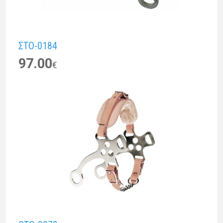
ΣTO-0184
97.00
€