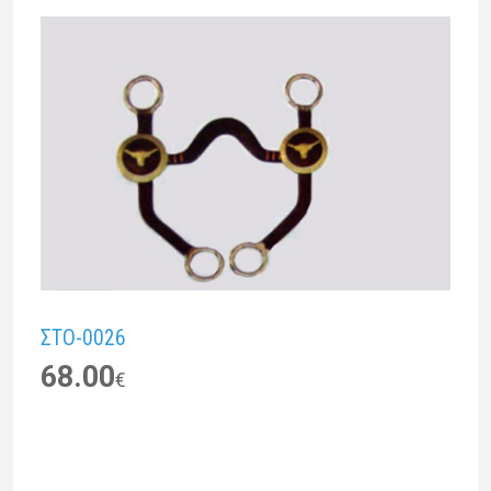
ΣTO-0026
68.00
€