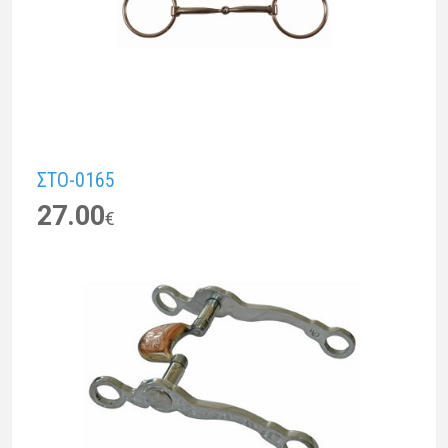
ΣTO-0165
27.00
€