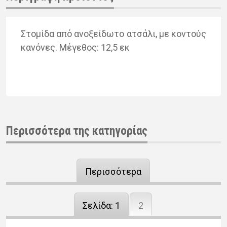
Στο­μί­δα από ανο­ξεί­δω­το ατσά­λι, με κο­ντούς
κα­νό­νες. Μέγε­θος: 12,5 εκ
Περισσότερα της κατηγορίας
Περισσότερα
Σελίδα:
1
2