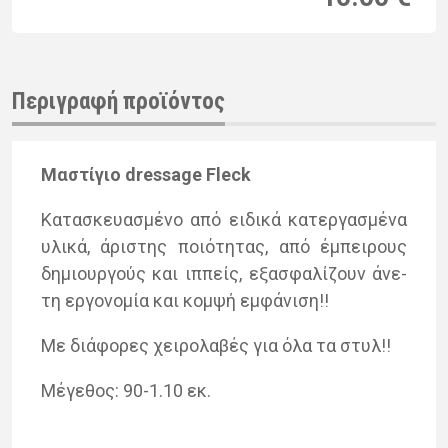
Περιγραφή προϊόντος
Μαστί­γιο dressage Fleck
Κατα­σκευα­σμέ­νο από ει­δι­κά κα­τερ­γα­σμέ­να
υλι­κά, άρι­στης ποιό­τη­τας, από έμπει­ρους
δη­μιουρ­γούς και ιπ­πείς, εξα­σφα­λί­ζουν άνε­
τη ερ­γο­νο­μία και κομ­ψή εμ­φά­νι­ση!!
Με διά­φο­ρες χει­ρο­λα­βές για όλα τα στυλ!!
Μέγε­θος: 90-1.10 εκ.