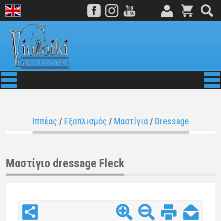
Ιππέας
/
Εξοπλισμός
/
Μαστίγια
/
Dressage
Μαστίγιο dressage Fleck