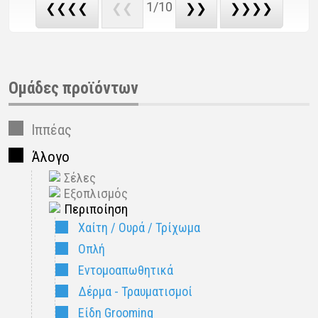
1/10
❮❮❮❮
❮❮
❯❯
❯❯❯❯
Ομάδες προϊόντων
Ιππέας
Άλογο
Σέλες
Εξοπλισμός
Περιποίηση
Χαίτη / Ουρά / Τρίχωμα
Οπλή
Εντομοαπωθητικά
Δέρμα - Τραυματισμοί
Είδη Grooming