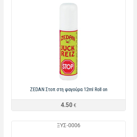
ZEDAN Στοπ στη φα­γού­ρα 12ml Roll on
4.50
€
ΞΥΣ-0006