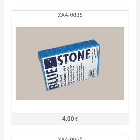
XAA-0035
4.00
€
XAA-0065