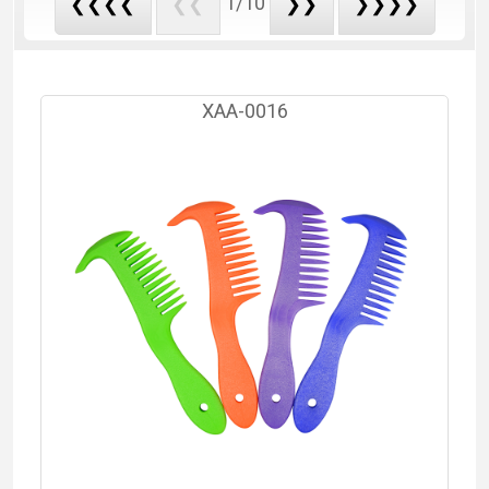
1/10
❮❮❮❮
❮❮
❯❯
❯❯❯❯
ΧΑΑ-0016