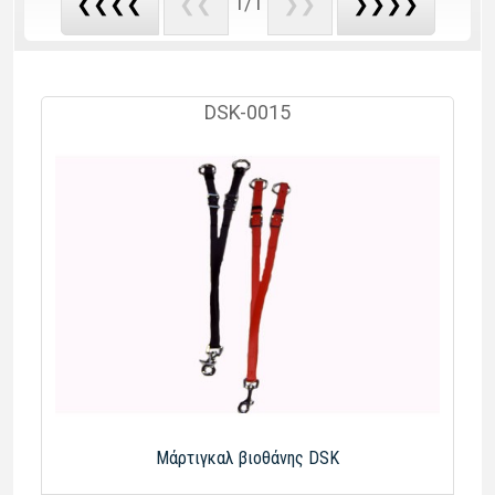
1/1
❮❮❮❮
❮❮
❯❯
❯❯❯❯
DSK-0015
Μάρτιγκαλ βιοθάνης DSK