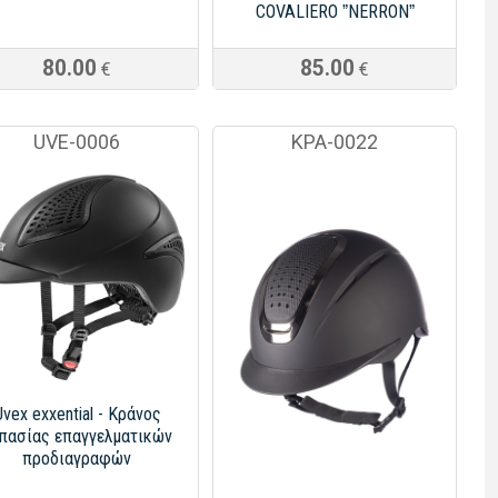
COVALIERO ˮNERRONˮ
80.00
85.00
€
€
UVE-0006
ΚΡΑ-0022
Uvex exxential - Kράνος
πασίας επαγγελματικών
προδιαγραφών