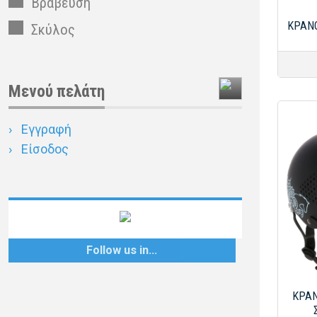
Βράβευση
ΚΡΑΝΟ
Σκύλος
Μενού πελάτη
Εγγραφή
Είσοδος
Follow
us
in...
ΚΡΑΝ