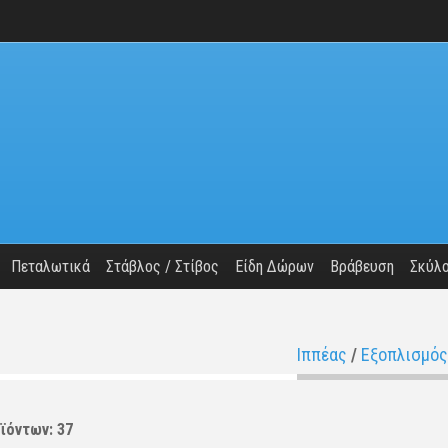
Πεταλωτικά
Στάβλος / Στίβος
Είδη Δώρων
Βράβευση
Σκύλ
Ιππέας
/
Εξοπλισμός
ϊόντων: 37