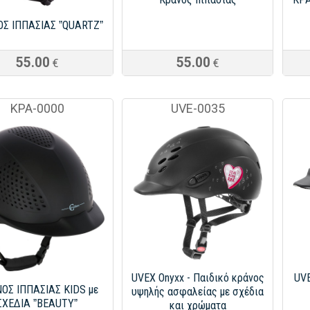
Σ ΙΠΠΑΣΙΑΣ ˮQUARTZˮ
55.00
55.00
€
€
ΚΡΑ-0000
UVE-0035
UVEX Onyxx - Παιδικό κράνος
UV
ΟΣ ΙΠΠΑΣΙΑΣ KIDS με
υψηλής ασφαλείας με σχέδια
ΣΧΕΔΙΑ ˮBEAUTYˮ
και χρώματα