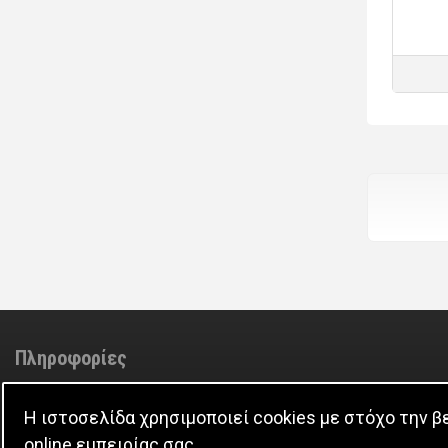
Πληροφορίες
Adminstrator
Επικοινωνία
Η ιστοσελίδα χρησιμοποιεί cookies με στόχο την 
Π.Π. Προσωπικών Δεδομένων
online εμπειρίας σας