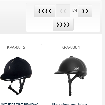
1/4
❮❮❮❮
❮❮
❯❯
❯❯❯❯
ΚΡΑ-0012
ΚΡΑ-0004
ΝΟΣ ΙΠΠΑΣΙΑΣ ΒΕΛΟΥΔΟ
Uke κράνος της Umbria -