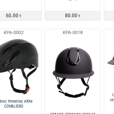
65.00
80.00
€
€
ΚΡΑ-0002
KPA-0018
ιπ
άνος Ιππασίας eXite
COVALIERO