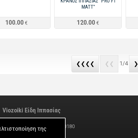
ΚΡΑΝΟΣ ΙΠΠΑΣΙΑΣ ˮPRO F1
MATTˮ
100.00
120.00
€
€
1/4
❮❮❮❮
❮❮
Viozoiki Είδη Ιππασίας
ofni
@
ikiozoiv
.
moc
Τηλέφωνο: +30 2310770180
βελτιστοποίηση της
Fax: +30 2310763089