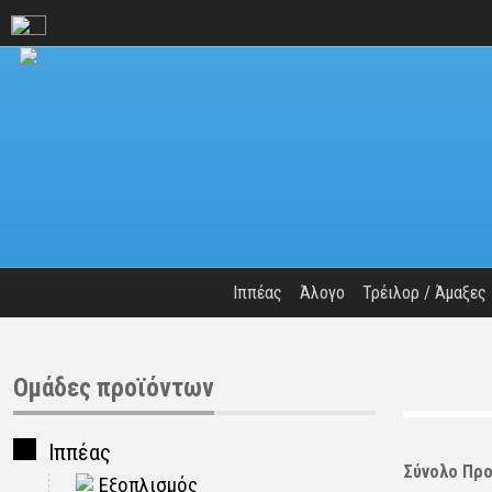
Ιππέας
Άλογο
Τρέιλορ / Άμαξες
Ομάδες προϊόντων
Ιππέας
Σύνολο Προ
Εξοπλισμός