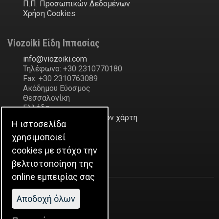
Π.Π. Προσωπικών Δεδομένων
Χρήση Cookies
Viozoiki Είδη Ιππασίας
ofni
@
ikiozoiv
.
moc
Τηλέφωνο: +30 2310770180
Fax: +30 2310763089
Ακάδημου Εύοσμος
Θεσσαλονίκη
Ελλάδα
Δείξε την διεύθυνση στον χάρτη
Η ιστοσελίδα
χρησιμοποιεί
Η Εταιρεία
cookies με στόχο την
βελτιστοποίηση της
Ιστορικό
online εμπειρίας σας
Aποδοχή όλων