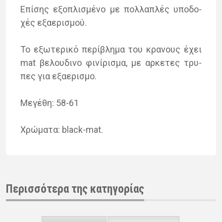
Επί­σης εξο­πλι­σμέ­νο με πολ­λα­πλές υπο­δο­
χές εξα­ε­ρι­σμού.
Το εξω­τε­ρι­κό πε­ρί­βλη­μα του κρα­νους έχει
mat βε­λου­δι­νο φι­νί­ρι­σμα, με αρ­κε­τες τρυ­
πες για εξα­ε­ρι­σμο.
Μεγέ­θη: 58-61
Χρώ­μα­τα: black-mat.
Περισσότερα της κατηγορίας