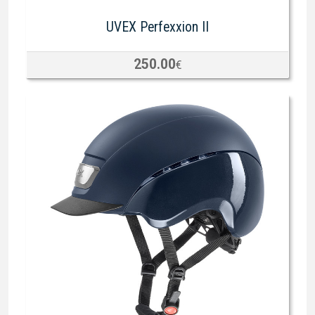
UVEX Perfexxion II
250.00
€