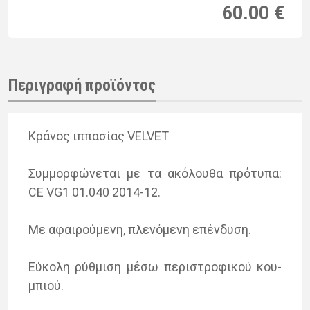
60.00 €
Περιγραφή προϊόντος
Κρά­νος ιπ­πα­σί­ας VELVET
Συμ­μορ­φώ­νε­ται με τα ακό­λου­θα πρό­τυ­πα:
CE VG1 01.040 2014-12.
Με αφαι­ρού­με­νη, πλε­νό­με­νη επέν­δυ­ση.
Εύκο­λη ρύθ­μι­ση μέσω πε­ρι­στρο­φι­κού κου­
μπιού.