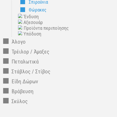
Σπιρούνια
Θώρακες
’Ενδυση
Αξεσουάρ
Προϊόντα περιποίησης
Υπόδυση
Άλογο
Τρέιλορ / Άμαξες
Πεταλωτικά
Στάβλος / Στίβος
Είδη Δώρων
Βράβευση
Σκύλος