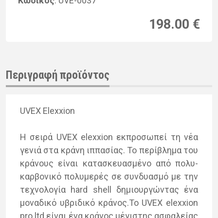
Κωδικός
: UVE-0037
198.00 €
Περιγραφή προϊόντος
UVEX Elexxion
Η σει­ρά UVEX elexxion εκ­προ­σω­πεί τη νέα
γε­νιά στα κρά­νη ιπ­πα­σί­ας. Το πε­ρί­βλη­μα του
κρά­νους εί­ναι κα­τα­σκευα­σμέ­νο από πο­λυ­
καρ­βο­νι­κό πο­λυ­με­ρές σε συν­δυα­σμό με την
τε­χνο­λο­γία hard shell δη­μιουρ­γώ­ντας ένα
μο­να­δι­κό υβρι­δι­κό κρά­νος.To UVEX elexxion
pro ltd εί­ναι ένα κρά­νος μέ­γι­στης ασφα­λεί­ας