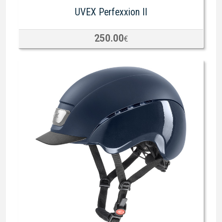
UVEX Perfexxion II
250.00
€