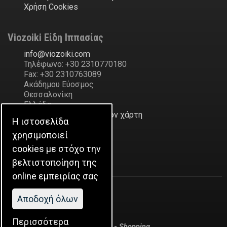
Χρήση Cookies
Viozoiki Είδη Ιππασίας
ofni
@
ikiozoiv
.
moc
Τηλέφωνο: +30 2310770180
Fax: +30 2310763089
Ακάδημου Εύοσμος
Θεσσαλονίκη
Ελλάδα
Δείξε την διεύθυνση στον χάρτη
Η ιστοσελίδα
χρησιμοποιεί
Η Εταιρεία
cookies με στόχο την
βελτιστοποίηση της
Ιστορικό
online εμπειρίας σας
Aποδοχή όλων
Περισσότερα
Application: Business Sphere -
Shopping