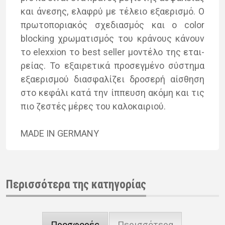
και άνε­σης, ελα­φρύ με τέ­λειο εξα­ε­ρι­σμό. Ο
πρω­το­πο­ρια­κός σχε­δια­σμός και ο color
blocking χρω­μα­τι­σμός του κρά­νους κά­νουν
το elexxion το best seller μο­ντέ­λο της εται­
ρεί­ας. Το εξαι­ρε­τι­κά προ­σεγ­μέ­νο σύ­στη­μα
εξα­ε­ρι­σμού δια­σφα­λί­ζει δρο­σε­ρή αί­σθη­ση
στο κε­φά­λι κατά την ίπ­πευ­ση ακό­μη και τις
πιο ζε­στές μέ­ρες του κα­λο­και­ριού.
MADE IN GERMANY
Περισσότερα της κατηγορίας
Προσφορές
Περισσότερα