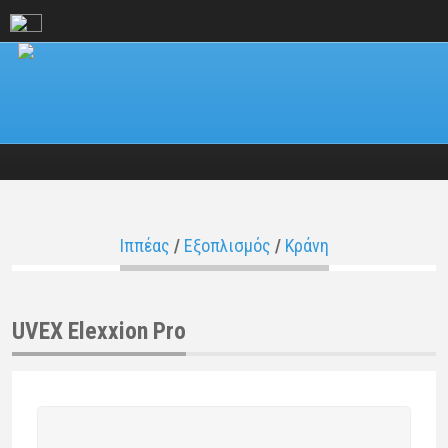
Ιππέας
/
Εξοπλισμός
/
Κράνη
UVEX Elexxion Pro