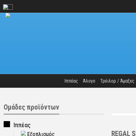
Ιππέας
Άλογο
Τρέιλορ / Άμαξες
Ομάδες προϊόντων
Ιππέας
REGAL S
Εξοπλισμός