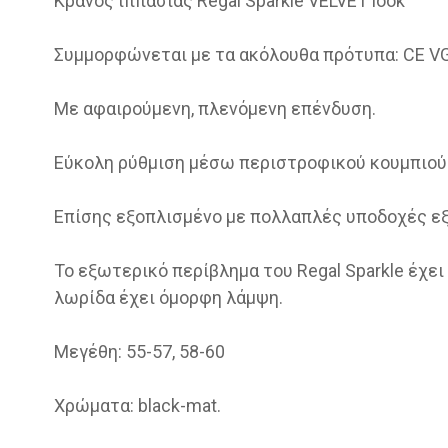
Κρά­νος ιπ­πα­σί­ας Regal Sparkle VELVET look
Συμ­μορ­φώ­νε­ται με τα ακό­λου­θα πρό­τυ­πα: CE 
Με αφαι­ρού­με­νη, πλε­νό­με­νη επέν­δυ­ση.
Εύκο­λη ρύθ­μι­ση μέσω πε­ρι­στρο­φι­κού κου­μπιού
Επί­σης εξο­πλι­σμέ­νο με πολ­λα­πλές υπο­δο­χές εξα
Το εξω­τε­ρι­κό πε­ρί­βλη­μα του Regal Sparkle έχει m
λω­ρί­δα έχει όμορ­φη λάμ­ψη.
Μεγέ­θη: 55-57, 58-60
Χρώ­μα­τα: black-mat.