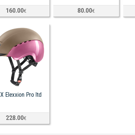
160.00
80.00
€
€
X Elexxion Pro ltd
228.00
€