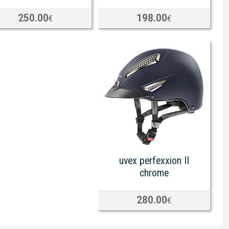
250.00
198.00
€
€
uvex perfexxion II
chrome
280.00
€