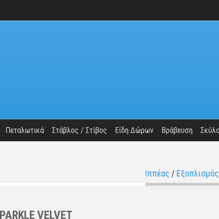
Πεταλωτικά
Στάβλος / Στίβος
Είδη Δώρων
Βράβευση
Σκύλ
Ιππέας
/
Εξοπλισμός
PARKLE VELVET