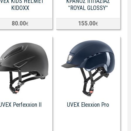
VEX KIDS HELMET
ΚΡΑΝΟΣ ΙΠΠΑΣΙΑΣ
KIDOXX
ˮROYAL GLOSSYˮ
80.00
155.00
€
€
UVEX Perfexxion II
UVEX Elexxion Pro