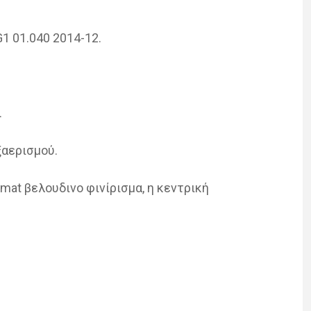
VG1 01.040 2014-12.
.
­ε­ρι­σμού.
at βε­λου­δι­νο φι­νί­ρι­σμα, η κε­ντρι­κή