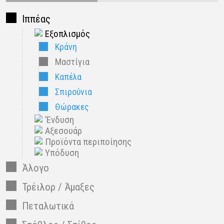
Ιππέας
Εξοπλισμός
Κράνη
Μαστίγια
Καπέλα
Σπιρούνια
Θώρακες
’Ενδυση
Αξεσουάρ
Προϊόντα περιποίησης
Υπόδυση
Άλογο
Τρέιλορ / Άμαξες
Πεταλωτικά