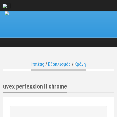
Ιππέας
/
Εξοπλισμός
/
Κράνη
uvex perfexxion II chrome